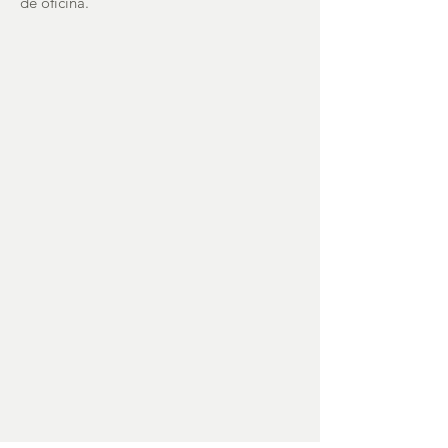
de oficina.