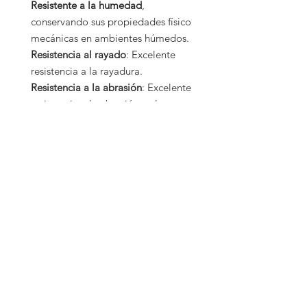
Resistente a la humedad
,
conservando sus propiedades físico
mecánicas en ambientes húmedos.
Resistencia al rayado
: Excelente
resistencia a la rayadura.
Resistencia a la abrasión
: Excelente
resistencia a la abrasión y el
manipuleo.
CONTACTO:
(+507)
6486 7000
Email:luis@escritoriospanama.com
ADDRESS
: